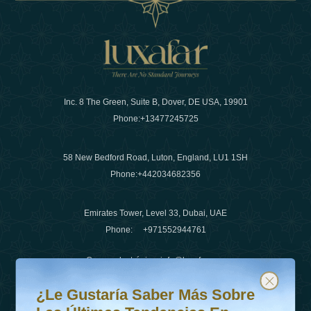
Inc. 8 The Green, Suite B, Dover, DE USA, 19901
Phone:
+13477245725
58 New Bedford Road, Luton, England, LU1 1SH
Phone:
+442034682356
Emirates Tower, Level 33, Dubai, UAE
Phone:
+971552944761
Correo electrónico
:
info@luxafar.com
¿Le gustaría saber más sobre las últimas tendencias en v
Suscríbete a nuestro boletín y mantente actualizado
Número de WhatsApp
:
+442034682356
¿Le Gustaría Saber Más Sobre
+971552944761