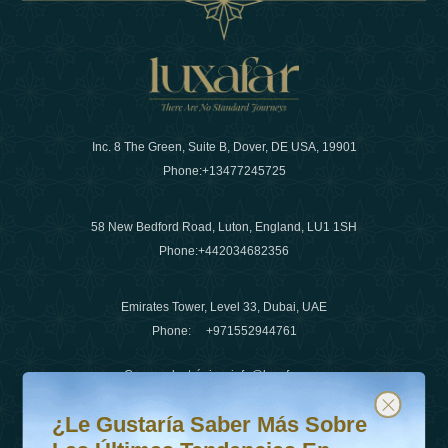
Inc. 8 The Green, Suite B, Dover, DE USA, 19901
Phone:
+13477245725
58 New Bedford Road, Luton, England, LU1 1SH
Phone:
+442034682356
Emirates Tower, Level 33, Dubai, UAE
Phone:
+971552944761
Correo electrónico
:
info@luxafar.com
¿Le gustaría saber más sobre las últimas tendencias en v
Suscríbete a nuestro boletín y mantente actualizado
Número de WhatsApp
:
+442034682356
¿Le Gustaría Saber Más Sobre
+971552944761