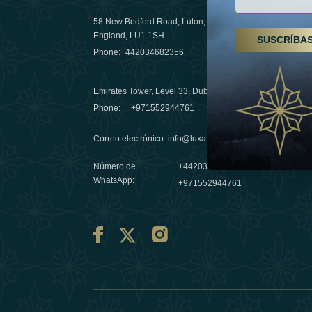
58 New Bedford Road, Luton,
Senderismo
England, LU1 1SH
SUSCRÍBA
Emiratos 
Phone:
+442034682356
destino de
03 April 20
Emirates Tower, Level 33, Dubai, UAE
Évasions h
Phone:
+971552944761
Émirats: r
Correo electrónico
:
info@luxafar.com
10 March 
Número de
+442034682356
WhatsApp
:
+971552944761