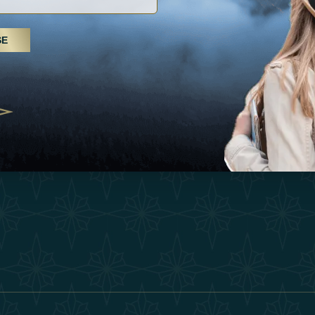
Inspiraciones
Términos Y 
, tratamientos de spa y yoga: los
SE
Esperienza
Conviértase 
Árabes Unidos se erigen como un
 bienestar
Tienda
Our Team
25
Contact
ivernales pour les voyageurs des
edéfinir le voyage de luxe
2025