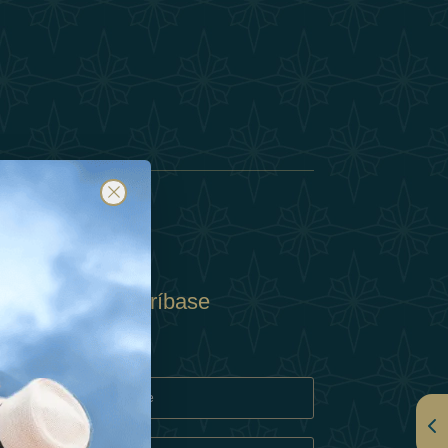
Suscríbase
y
rivacidad