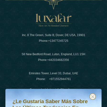
Inc. 8 The Green, Suite B, Dover, DE USA, 19901
Phone:
+13477245725
58 New Bedford Road, Luton, England, LU1 1SH
Phone:
+442034682356
Emirates Tower, Level 33, Dubai, UAE
Phone:
+971552944761
Correo electrónico
:
info@luxafar.com
¿Le gustaría saber más sobre las últimas tendencias en v
Suscríbete a nuestro boletín y mantente actualizado
Número de WhatsApp
:
+442034682356
¿Le Gustaría Saber Más Sobre
+971552944761