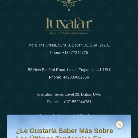
Inc. 8 The Green, Suite B, Dover, DE USA, 19901
Phone:
+13477245725
58 New Bedford Road, Luton, England, LU1 1SH
Phone:
+442034682356
Emirates Tower, Level 33, Dubai, UAE
Phone:
+971552944761
Correo electrónico
:
info@luxafar.com
¿Le gustaría saber más sobre las últimas tendencias en v
Suscríbete a nuestro boletín y mantente actualizado
Número de WhatsApp
:
+442034682356
¿Le Gustaría Saber Más Sobre
+971552944761