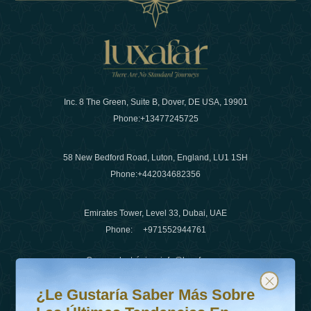
Inc. 8 The Green, Suite B, Dover, DE USA, 19901
Phone:
+13477245725
58 New Bedford Road, Luton, England, LU1 1SH
Phone:
+442034682356
Emirates Tower, Level 33, Dubai, UAE
Phone:
+971552944761
Correo electrónico
:
info@luxafar.com
¿Le gustaría saber más sobre las últimas tendencias en v
Suscríbete a nuestro boletín y mantente actualizado
Número de WhatsApp
:
+442034682356
¿Le Gustaría Saber Más Sobre
+971552944761