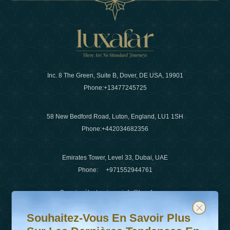
Inc. 8 The Green, Suite B, Dover, DE USA, 19901
Phone:
+13477245725
58 New Bedford Road, Luton, England, LU1 1SH
Phone:
+442034682356
Emirates Tower, Level 33, Dubai, UAE
Phone:
+971552944761
Courrier électronique
:
info@luxafar.com
Souhaitez-vous en savoir plus sur les dernières tendanc
Abonnez-vous à notre newsletter et restez informé
WhatsApp N°
:
+442034682356
Souhaitez-Vous En Savoir Plus
+971552944761