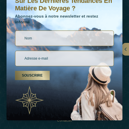
Sur Les Dernières Tendances En
Matière De Voyage ?
Abonnez-vous à notre newsletter et restez
informé
LIENS
À Propos De Nous
SOUSCRIRE
Types De Vacances
Inspirations
Expérience
Boutique
Contacter