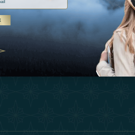
Vacances
Termes Et Conditi
, soins spa et yoga, les Émirats
Inspirations
is s'imposent comme une
E
Devenez Partenair
n de bien-être
Expérience
25
Our Team
Boutique
ivernales pour les voyageurs des
edéfinir le voyage de luxe
Contacter
2025