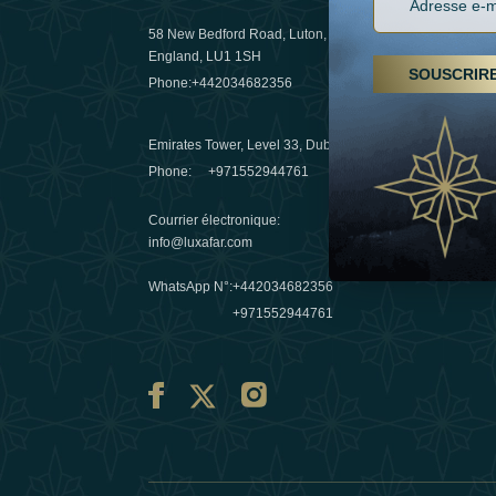
58 New Bedford Road, Luton,
Randonnées
England, LU1 1SH
arabes un
SOUSCRIR
Phone:
+442034682356
destinatio
03 April 20
Emirates Tower, Level 33, Dubai, UAE
Evasions h
Phone:
+971552944761
Émirats : r
Courrier électronique
:
10 March 
info@luxafar.com
WhatsApp N°
:
+442034682356
+971552944761