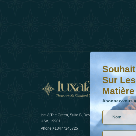
Souhaitez-vous en s
Abonnez-vous à notr
Souhait
Sur Les
Matière
Actual
Abonnez-vous à 
Inc. 8 The Green, Suite B, Dover, DE
Comment l
USA, 19901
les voyage
Phone:
+13477245725
29 April 20