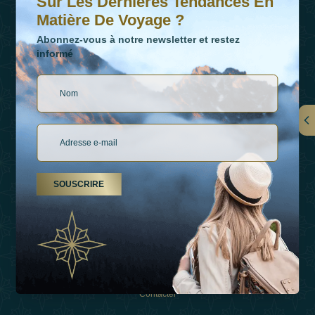
Sur Les Dernières Tendances En
Matière De Voyage ?
Abonnez-vous à notre newsletter et restez
informé
LIENS
À Propos De Nous
SOUSCRIRE
Types De Vacances
Inspirations
Expérience
Boutique
Contacter