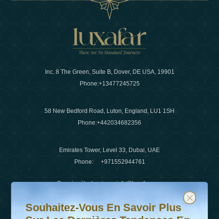
Inc. 8 The Green, Suite B, Dover, DE USA, 19901
Phone:
+13477245725
58 New Bedford Road, Luton, England, LU1 1SH
Phone:
+442034682356
Emirates Tower, Level 33, Dubai, UAE
Phone:
+971552944761
Courrier électronique
:
info@luxafar.com
Souhaitez-vous en savoir plus sur les dernières tendanc
Abonnez-vous à notre newsletter et restez informé
WhatsApp N°
:
+442034682356
Souhaitez-Vous En Savoir Plus
+971552944761