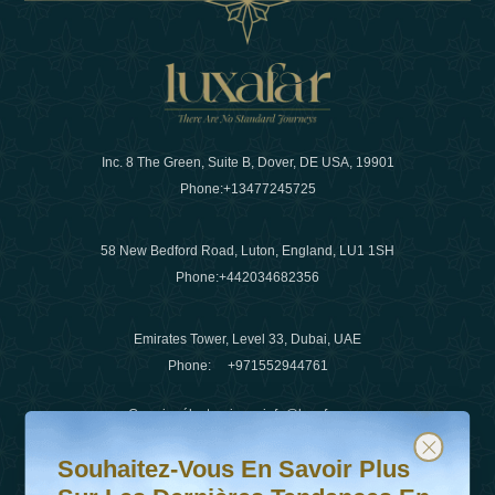
Inc. 8 The Green, Suite B, Dover, DE USA, 19901
Phone:
+13477245725
58 New Bedford Road, Luton, England, LU1 1SH
Phone:
+442034682356
Emirates Tower, Level 33, Dubai, UAE
Phone:
+971552944761
Courrier électronique
:
info@luxafar.com
Souhaitez-vous en savoir plus sur les dernières tendanc
Abonnez-vous à notre newsletter et restez informé
WhatsApp N°
:
+442034682356
Souhaitez-Vous En Savoir Plus
+971552944761