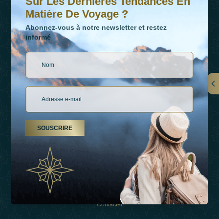
Sur Les Dernières Tendances En
Matière De Voyage ?
Abonnez-vous à notre newsletter et restez
informé
LIENS
À Propos De Nous
SOUSCRIRE
Types De Vacances
Inspirations
Expérience
Boutique
Contacter