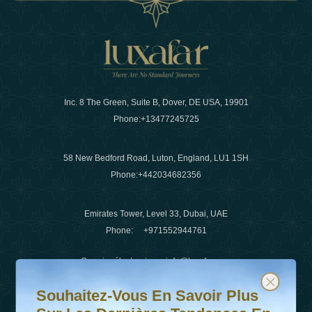
Inc. 8 The Green, Suite B, Dover, DE USA, 19901
Phone:
+13477245725
58 New Bedford Road, Luton, England, LU1 1SH
Phone:
+442034682356
Emirates Tower, Level 33, Dubai, UAE
Phone:
+971552944761
Courrier électronique
:
info@luxafar.com
Souhaitez-vous en savoir plus sur les dernières tendanc
Abonnez-vous à notre newsletter et restez informé
WhatsApp N°
:
+442034682356
Souhaitez-Vous En Savoir Plus
+971552944761