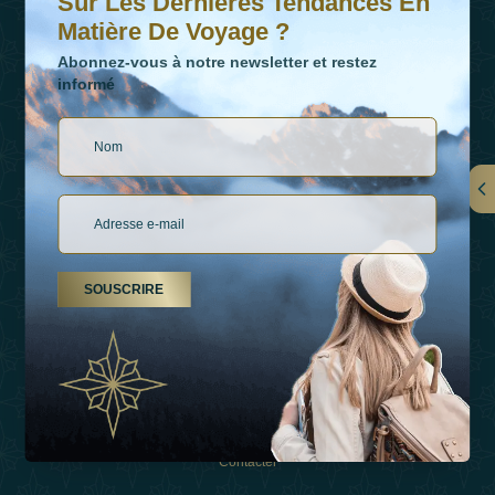
Sur Les Dernières Tendances En
Matière De Voyage ?
Abonnez-vous à notre newsletter et restez
informé
LIENS
À Propos De Nous
SOUSCRIRE
Types De Vacances
Inspirations
Expérience
Boutique
Contacter