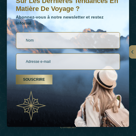
Sur Les Dernières Tendances En
Matière De Voyage ?
Abonnez-vous à notre newsletter et restez
informé
LIENS
À Propos De Nous
SOUSCRIRE
Types De Vacances
Inspirations
Expérience
Boutique
Contacter