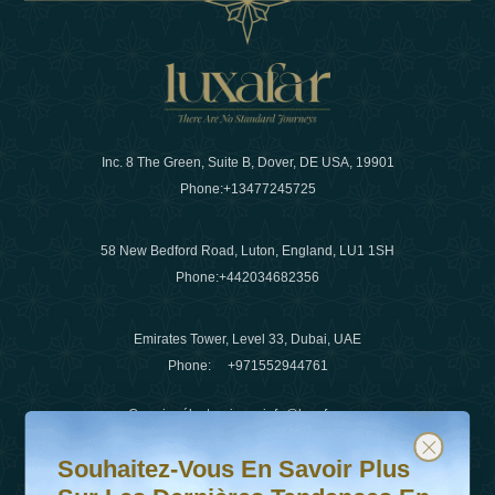
Inc. 8 The Green, Suite B, Dover, DE USA, 19901
Phone:
+13477245725
58 New Bedford Road, Luton, England, LU1 1SH
Phone:
+442034682356
Emirates Tower, Level 33, Dubai, UAE
Phone:
+971552944761
Courrier électronique
:
info@luxafar.com
Souhaitez-vous en savoir plus sur les dernières tendanc
Abonnez-vous à notre newsletter et restez informé
WhatsApp N°
:
+442034682356
Souhaitez-Vous En Savoir Plus
+971552944761