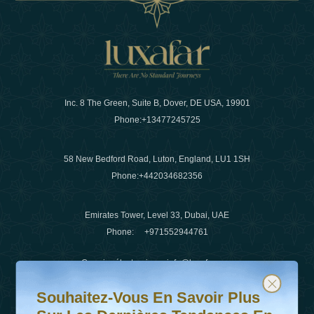
Inc. 8 The Green, Suite B, Dover, DE USA, 19901
Phone:
+13477245725
58 New Bedford Road, Luton, England, LU1 1SH
Phone:
+442034682356
Emirates Tower, Level 33, Dubai, UAE
Phone:
+971552944761
Courrier électronique
:
info@luxafar.com
Souhaitez-vous en savoir plus sur les dernières tendanc
Abonnez-vous à notre newsletter et restez informé
WhatsApp N°
:
+442034682356
Souhaitez-Vous En Savoir Plus
+971552944761