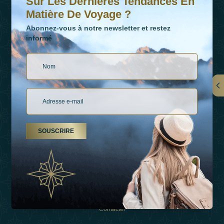
Sur Les Dernières Tendances En
Matière De Voyage ?
Abonnez-vous à notre newsletter et restez
informé
LIENS
À Propos De Nous
SOUSCRIRE
Types De Vacances
Inspirations
Expérience
Boutique
Contacter