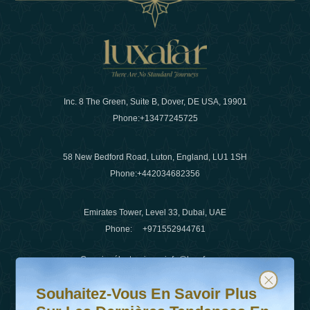
Inc. 8 The Green, Suite B, Dover, DE USA, 19901
Phone:
+13477245725
58 New Bedford Road, Luton, England, LU1 1SH
Phone:
+442034682356
Emirates Tower, Level 33, Dubai, UAE
Phone:
+971552944761
Courrier électronique
:
info@luxafar.com
Souhaitez-vous en savoir plus sur les dernières tendanc
Abonnez-vous à notre newsletter et restez informé
WhatsApp N°
:
+442034682356
Souhaitez-Vous En Savoir Plus
+971552944761