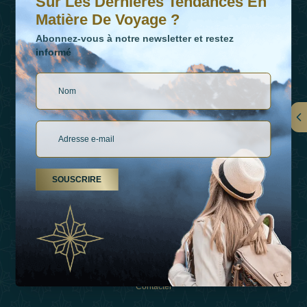
Sur Les Dernières Tendances En
Matière De Voyage ?
Abonnez-vous à notre newsletter et restez
informé
LIENS
À Propos De Nous
SOUSCRIRE
Types De Vacances
Inspirations
Expérience
Boutique
Contacter