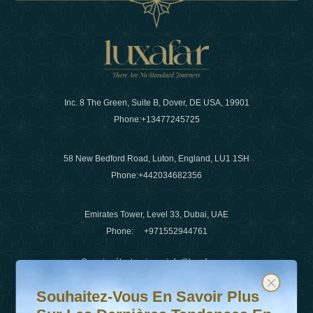
Inc. 8 The Green, Suite B, Dover, DE USA, 19901
Phone:
+13477245725
58 New Bedford Road, Luton, England, LU1 1SH
Phone:
+442034682356
Emirates Tower, Level 33, Dubai, UAE
Phone:
+971552944761
Courrier électronique
:
info@luxafar.com
Souhaitez-vous en savoir plus sur les dernières tendanc
Abonnez-vous à notre newsletter et restez informé
WhatsApp N°
:
+442034682356
Souhaitez-Vous En Savoir Plus
+971552944761