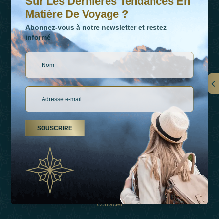
Sur Les Dernières Tendances En
Matière De Voyage ?
Abonnez-vous à notre newsletter et restez
informé
LIENS
À Propos De Nous
SOUSCRIRE
Types De Vacances
Inspirations
Expérience
Boutique
Contacter