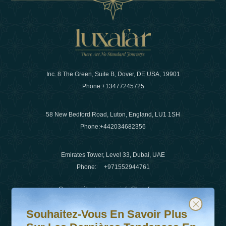
Inc. 8 The Green, Suite B, Dover, DE USA, 19901
Phone:
+13477245725
58 New Bedford Road, Luton, England, LU1 1SH
Phone:
+442034682356
Emirates Tower, Level 33, Dubai, UAE
Phone:
+971552944761
Courrier électronique
:
info@luxafar.com
Souhaitez-vous en savoir plus sur les dernières tendanc
Abonnez-vous à notre newsletter et restez informé
WhatsApp N°
:
+442034682356
Souhaitez-Vous En Savoir Plus
+971552944761