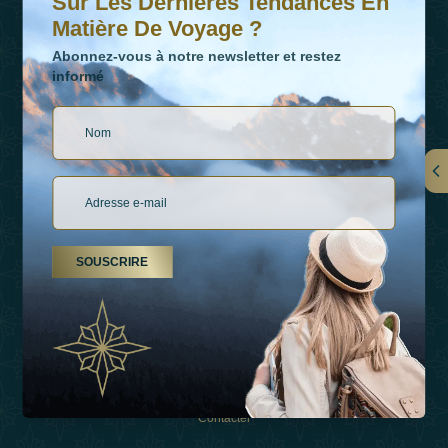
Sur Les Dernières Tendances En
Matière De Voyage ?
Abonnez-vous à notre newsletter et restez
informé
LIENS
À Propos De Nous
SOUSCRIRE
Types De Vacances
Inspirations
Expérience
Boutique
Contacter