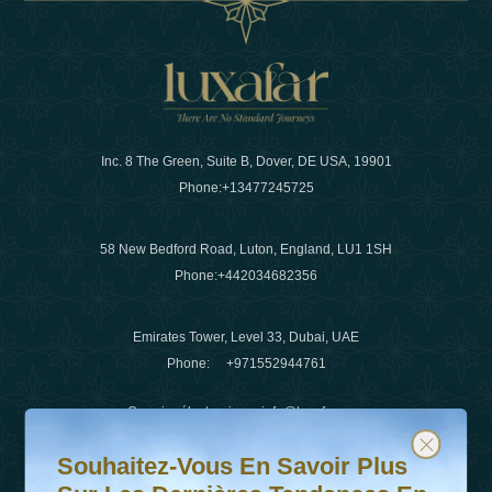
Inc. 8 The Green, Suite B, Dover, DE USA, 19901
Phone:
+13477245725
58 New Bedford Road, Luton, England, LU1 1SH
Phone:
+442034682356
Emirates Tower, Level 33, Dubai, UAE
Phone:
+971552944761
Courrier électronique
:
info@luxafar.com
Souhaitez-vous en savoir plus sur les dernières tendanc
Abonnez-vous à notre newsletter et restez informé
WhatsApp N°
:
+442034682356
Souhaitez-Vous En Savoir Plus
+971552944761