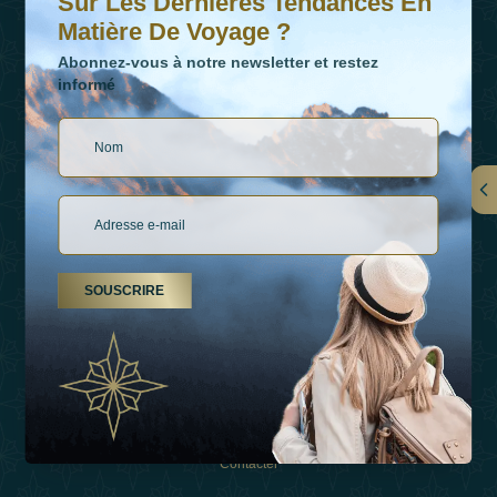
Sur Les Dernières Tendances En
Matière De Voyage ?
Abonnez-vous à notre newsletter et restez
informé
LIENS
À Propos De Nous
SOUSCRIRE
Types De Vacances
Inspirations
Expérience
Boutique
Contacter