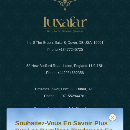
Inc. 8 The Green, Suite B, Dover, DE USA, 19901
Phone:
+13477245725
58 New Bedford Road, Luton, England, LU1 1SH
Phone:
+442034682356
Emirates Tower, Level 33, Dubai, UAE
Phone:
+971552944761
Courrier électronique
:
info@luxafar.com
Souhaitez-vous en savoir plus sur les dernières tendanc
Abonnez-vous à notre newsletter et restez informé
WhatsApp N°
:
+442034682356
Souhaitez-Vous En Savoir Plus
+971552944761