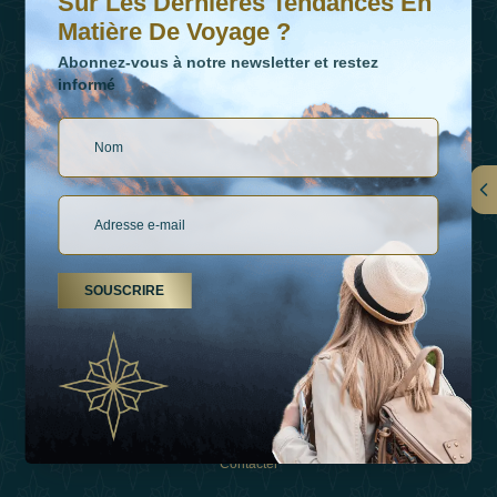
Sur Les Dernières Tendances En
Matière De Voyage ?
Abonnez-vous à notre newsletter et restez
informé
LIENS
À Propos De Nous
SOUSCRIRE
Types De Vacances
Inspirations
Expérience
Boutique
Contacter