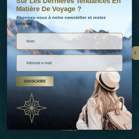
Sur Les Dernières Tendances En
Matière De Voyage ?
Abonnez-vous à notre newsletter et restez
informé
LIENS
À Propos De Nous
SOUSCRIRE
Types De Vacances
Inspirations
Expérience
Boutique
Contacter