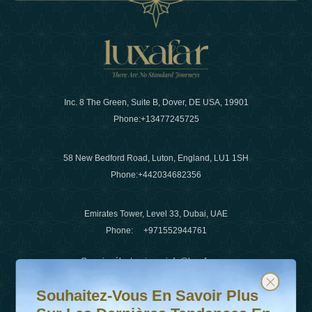
Inc. 8 The Green, Suite B, Dover, DE USA, 19901
Phone:
+13477245725
58 New Bedford Road, Luton, England, LU1 1SH
Phone:
+442034682356
Emirates Tower, Level 33, Dubai, UAE
Phone:
+971552944761
Courrier électronique
:
info@luxafar.com
Souhaitez-vous en savoir plus sur les dernières tendanc
Abonnez-vous à notre newsletter et restez informé
WhatsApp N°
:
+442034682356
Souhaitez-Vous En Savoir Plus
+971552944761