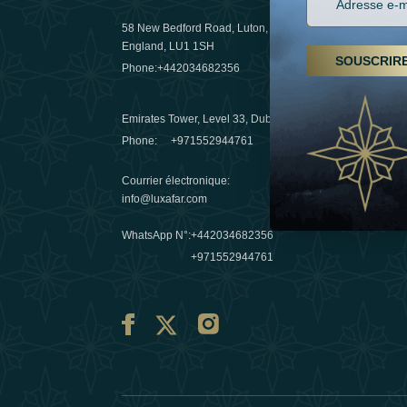
58 New Bedford Road, Luton,
Randonnées
England, LU1 1SH
arabes un
SOUSCRIR
Phone:
+442034682356
destinatio
03 April 20
Emirates Tower, Level 33, Dubai, UAE
Evasions h
Phone:
+971552944761
Émirats : r
Courrier électronique
:
10 March 
info@luxafar.com
WhatsApp N°
:
+442034682356
+971552944761