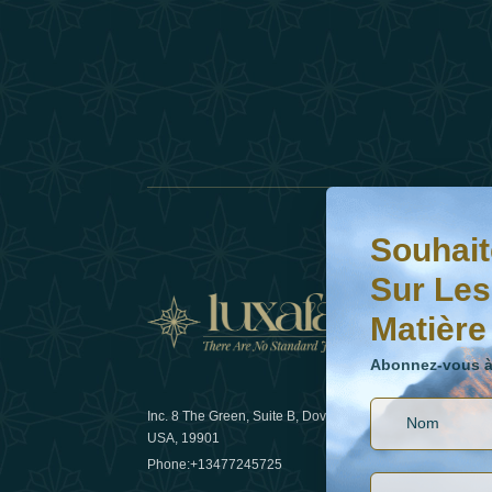
Souhaitez-vous en s
Abonnez-vous à notr
Souhait
Sur Les
Matière
Actual
Abonnez-vous à 
Inc. 8 The Green, Suite B, Dover, DE
Comment l
USA, 19901
les voyage
Phone:
+13477245725
29 April 20