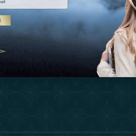
Vacances
Termes Et Conditi
, soins spa et yoga, les Émirats
Inspirations
is s'imposent comme une
E
Devenez Partenair
n de bien-être
Expérience
25
Our Team
Boutique
ivernales pour les voyageurs des
edéfinir le voyage de luxe
Contacter
2025