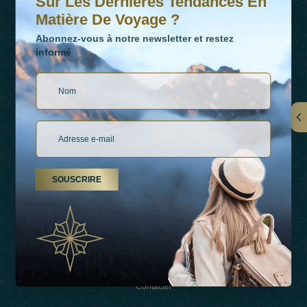
Sur Les Dernières Tendances En
Matière De Voyage ?
Abonnez-vous à notre newsletter et restez
informé
LIENS
À Propos De Nous
SOUSCRIRE
Types De Vacances
Inspirations
Expérience
Boutique
Contacter