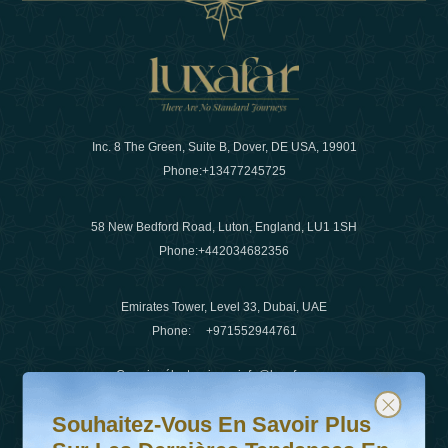
Inc. 8 The Green, Suite B, Dover, DE USA, 19901
Phone:
+13477245725
58 New Bedford Road, Luton, England, LU1 1SH
Phone:
+442034682356
Emirates Tower, Level 33, Dubai, UAE
Phone:
+971552944761
Courrier électronique
:
info@luxafar.com
Souhaitez-vous en savoir plus sur les dernières tendanc
Abonnez-vous à notre newsletter et restez informé
WhatsApp N°
:
+442034682356
Souhaitez-Vous En Savoir Plus
+971552944761