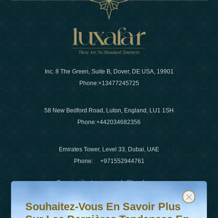
Inc. 8 The Green, Suite B, Dover, DE USA, 19901
Phone:
+13477245725
58 New Bedford Road, Luton, England, LU1 1SH
Phone:
+442034682356
Emirates Tower, Level 33, Dubai, UAE
Phone:
+971552944761
Courrier électronique
:
info@luxafar.com
Souhaitez-vous en savoir plus sur les dernières tendanc
Abonnez-vous à notre newsletter et restez informé
WhatsApp N°
:
+442034682356
Souhaitez-Vous En Savoir Plus
+971552944761