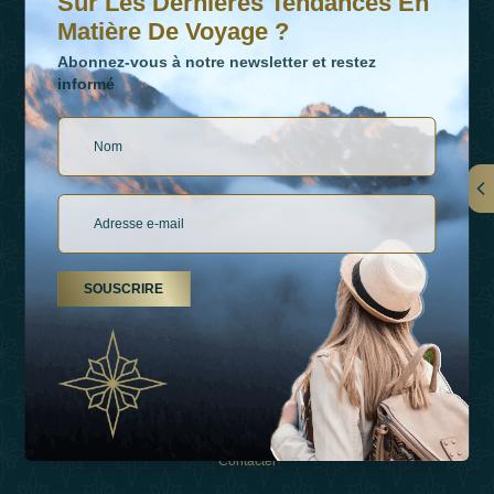
Sur Les Dernières Tendances En
Matière De Voyage ?
Abonnez-vous à notre newsletter et restez
informé
LIENS
À Propos De Nous
SOUSCRIRE
Types De Vacances
Inspirations
Expérience
Boutique
Contacter