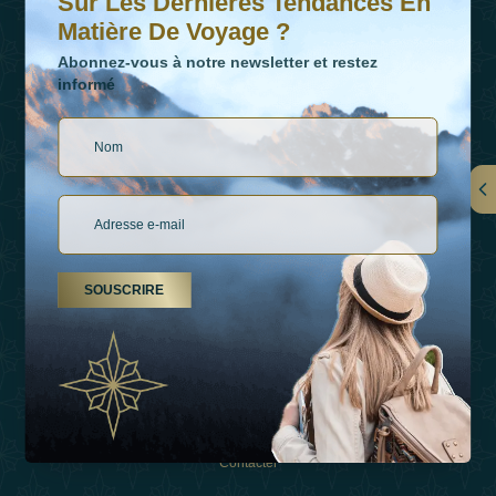
Sur Les Dernières Tendances En
Matière De Voyage ?
Abonnez-vous à notre newsletter et restez
informé
LIENS
À Propos De Nous
SOUSCRIRE
Types De Vacances
Inspirations
Expérience
Boutique
Contacter