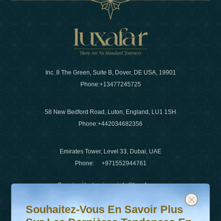
Inc. 8 The Green, Suite B, Dover, DE USA, 19901
Phone:
+13477245725
58 New Bedford Road, Luton, England, LU1 1SH
Phone:
+442034682356
Emirates Tower, Level 33, Dubai, UAE
Phone:
+971552944761
Courrier électronique
:
info@luxafar.com
Souhaitez-vous en savoir plus sur les dernières tendanc
Abonnez-vous à notre newsletter et restez informé
WhatsApp N°
:
+442034682356
Souhaitez-Vous En Savoir Plus
+971552944761