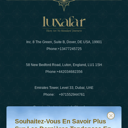
Inc. 8 The Green, Suite B, Dover, DE USA, 19901
Phone:
+13477245725
58 New Bedford Road, Luton, England, LU1 1SH
Phone:
+442034682356
Emirates Tower, Level 33, Dubai, UAE
Phone:
+971552944761
Courrier électronique
:
info@luxafar.com
Souhaitez-vous en savoir plus sur les dernières tendanc
Abonnez-vous à notre newsletter et restez informé
WhatsApp N°
:
+442034682356
Souhaitez-Vous En Savoir Plus
+971552944761