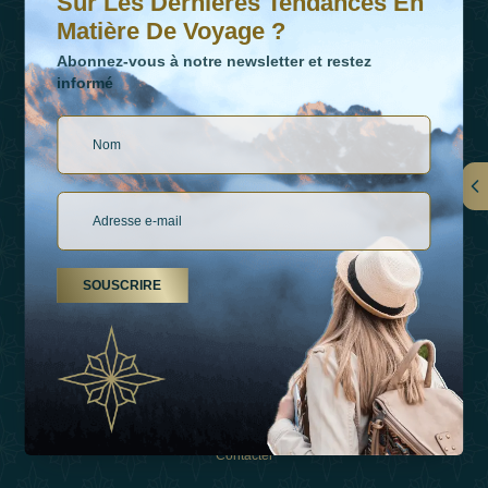
Sur Les Dernières Tendances En
Matière De Voyage ?
Abonnez-vous à notre newsletter et restez
informé
LIENS
À Propos De Nous
SOUSCRIRE
Types De Vacances
Inspirations
Expérience
Boutique
Contacter