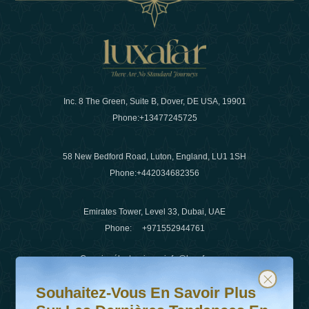
Inc. 8 The Green, Suite B, Dover, DE USA, 19901
Phone:
+13477245725
58 New Bedford Road, Luton, England, LU1 1SH
Phone:
+442034682356
Emirates Tower, Level 33, Dubai, UAE
Phone:
+971552944761
Courrier électronique
:
info@luxafar.com
Souhaitez-vous en savoir plus sur les dernières tendanc
Abonnez-vous à notre newsletter et restez informé
WhatsApp N°
:
+442034682356
Souhaitez-Vous En Savoir Plus
+971552944761