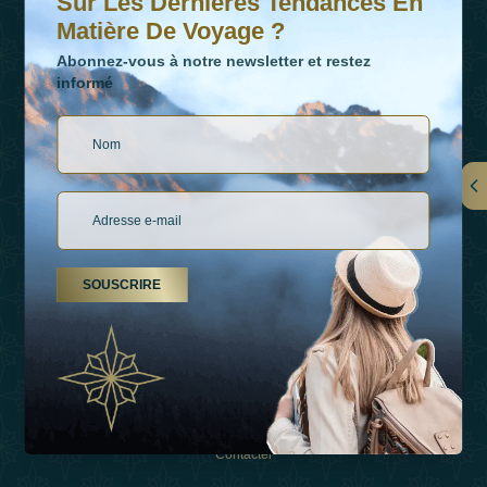
Sur Les Dernières Tendances En
Matière De Voyage ?
Abonnez-vous à notre newsletter et restez
informé
LIENS
À Propos De Nous
SOUSCRIRE
Types De Vacances
Inspirations
Expérience
Boutique
Contacter