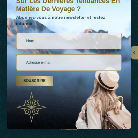
Sur Les Dernières Tendances En
Matière De Voyage ?
Abonnez-vous à notre newsletter et restez
informé
LIENS
À Propos De Nous
SOUSCRIRE
Types De Vacances
Inspirations
Expérience
Boutique
Contacter