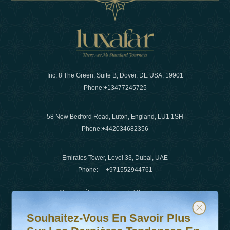
Inc. 8 The Green, Suite B, Dover, DE USA, 19901
Phone:
+13477245725
58 New Bedford Road, Luton, England, LU1 1SH
Phone:
+442034682356
Emirates Tower, Level 33, Dubai, UAE
Phone:
+971552944761
Courrier électronique
:
info@luxafar.com
Souhaitez-vous en savoir plus sur les dernières tendanc
Abonnez-vous à notre newsletter et restez informé
WhatsApp N°
:
+442034682356
Souhaitez-Vous En Savoir Plus
+971552944761