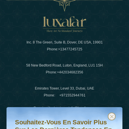
Inc. 8 The Green, Suite B, Dover, DE USA, 19901
Phone:
+13477245725
58 New Bedford Road, Luton, England, LU1 1SH
Phone:
+442034682356
Emirates Tower, Level 33, Dubai, UAE
Phone:
+971552944761
Courrier électronique
:
info@luxafar.com
Souhaitez-vous en savoir plus sur les dernières tendanc
Abonnez-vous à notre newsletter et restez informé
WhatsApp N°
:
+442034682356
Souhaitez-Vous En Savoir Plus
+971552944761