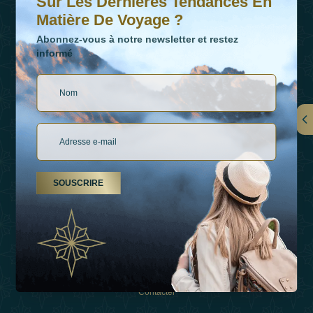
Sur Les Dernières Tendances En
Matière De Voyage ?
Abonnez-vous à notre newsletter et restez
informé
LIENS
À Propos De Nous
SOUSCRIRE
Types De Vacances
Inspirations
Expérience
Boutique
Contacter