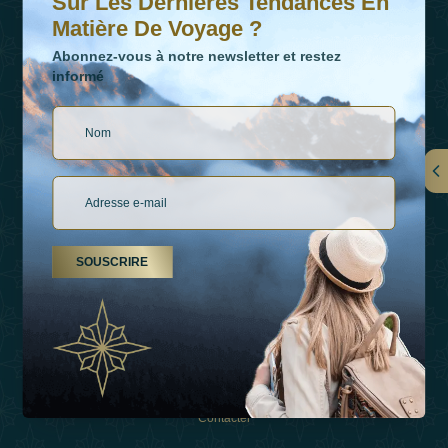
Sur Les Dernières Tendances En
Matière De Voyage ?
Abonnez-vous à notre newsletter et restez
informé
LIENS
À Propos De Nous
SOUSCRIRE
Types De Vacances
Inspirations
Expérience
Boutique
Contacter