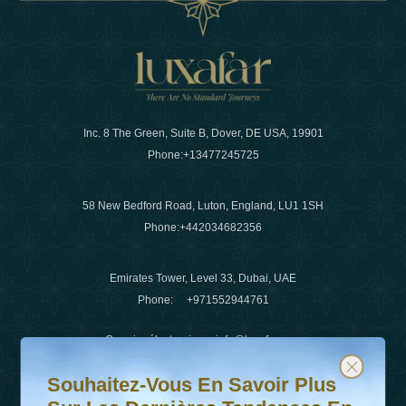
Inc. 8 The Green, Suite B, Dover, DE USA, 19901
Phone:
+13477245725
58 New Bedford Road, Luton, England, LU1 1SH
Phone:
+442034682356
Emirates Tower, Level 33, Dubai, UAE
Phone:
+971552944761
Courrier électronique
:
info@luxafar.com
Souhaitez-vous en savoir plus sur les dernières tendanc
Abonnez-vous à notre newsletter et restez informé
WhatsApp N°
:
+442034682356
Souhaitez-Vous En Savoir Plus
+971552944761