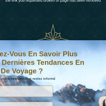
the link you requested broken or page has been removed
avoir plus sur les dernières tendances en matière de voyag
e newsletter et restez informé
ez-Vous En Savoir Plus
 Dernières Tendances En
 De Voyage ?
ités
LIENS
notre newsletter et restez informé
À Propos De
Politique De Confid
e développement durable redéfinira
Nous
s de luxe en 2025
Politique En Matiè
Types De
Cookies
25