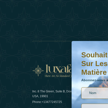
Souhaitez-vous en s
Abonnez-vous à notr
Souhait
Sur Les
Matière
Actual
Abonnez-vous à 
Inc. 8 The Green, Suite B, Dover, DE
Comment l
USA, 19901
les voyage
Phone:
+13477245725
29 April 20