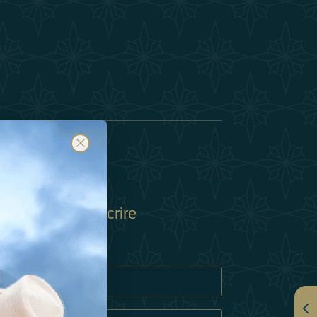
e ?
Souscrire
entialité
re De