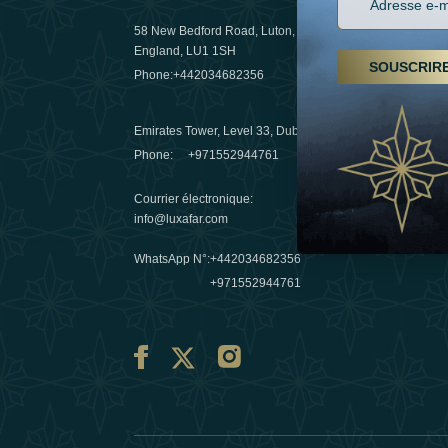
58 New Bedford Road, Luton,
Randonnées
England, LU1 1SH
arabes un
SOUSCRIR
Phone:
+442034682356
destinatio
03 April 20
Emirates Tower, Level 33, Dubai, UAE
Evasions h
Phone:
+971552944761
Émirats : r
Courrier électronique
:
10 March 
info@luxafar.com
WhatsApp N°
:
+442034682356
+971552944761