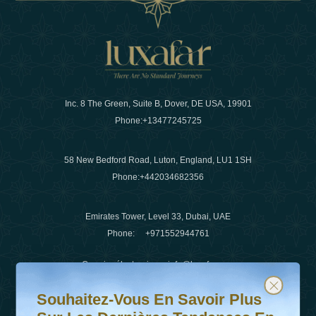
Inc. 8 The Green, Suite B, Dover, DE USA, 19901
Phone:
+13477245725
58 New Bedford Road, Luton, England, LU1 1SH
Phone:
+442034682356
Emirates Tower, Level 33, Dubai, UAE
Phone:
+971552944761
Courrier électronique
:
info@luxafar.com
Souhaitez-vous en savoir plus sur les dernières tendanc
Abonnez-vous à notre newsletter et restez informé
WhatsApp N°
:
+442034682356
Souhaitez-Vous En Savoir Plus
+971552944761