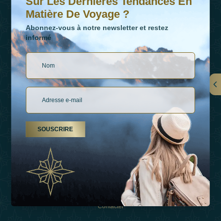
Sur Les Dernières Tendances En
Matière De Voyage ?
Abonnez-vous à notre newsletter et restez
informé
LIENS
À Propos De Nous
SOUSCRIRE
Types De Vacances
Inspirations
Expérience
Boutique
Contacter