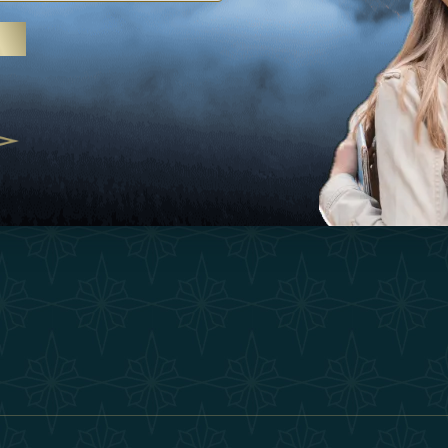
Ispirazioni
Termini E Co
 trattamenti termali e yoga, gli
Esperienza
Diventa Un P
abi Uniti crescono come
ne del benessere
Negozio
Our Team
25
Contatto
ivernales pour les voyageurs des
finir le voyage de luxe
2025