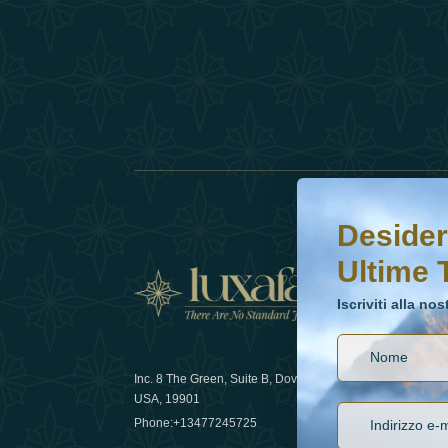
Desideri saperne di 
Iscriviti alla nostr
Desider
Ultime 
Notizi
Iscriviti alla no
Inc. 8 The Green, Suite B, Dover, DE
Come la sos
USA, 19901
lusso nel 
Phone:
+13477245725
29 April 20