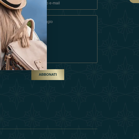
ndizioni
artner
ABBONATI