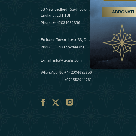
58 New Bedford Road, Luton,
ABBONATI
Escursioni,
England, LU1 1SH
Emirati Ar
Phone:
+442034682356
destinazio
03 April 20
Emirates Tower, Level 33, Dubai, UAE
Évasions h
Phone:
+971552944761
Émirats: re
E-mail
:
info@luxafar.com
10 March 
WhatsApp No
:
+442034682356
+971552944761