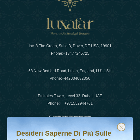
Inc. 8 The Green, Suite B, Dover, DE USA, 19901
Phone:
+13477245725
58 New Bedford Road, Luton, England, LU1 1SH
Phone:
+442034682356
Emirates Tower, Level 33, Dubai, UAE
Phone:
+971552944761
E-mail
:
info@luxafar.com
Desideri saperne di più sulle ultime tendenze di viaggio?
Iscriviti alla nostra newsletter e rimani aggiornato
WhatsApp No
:
+442034682356
Desideri Saperne Di Più Sulle
+971552944761