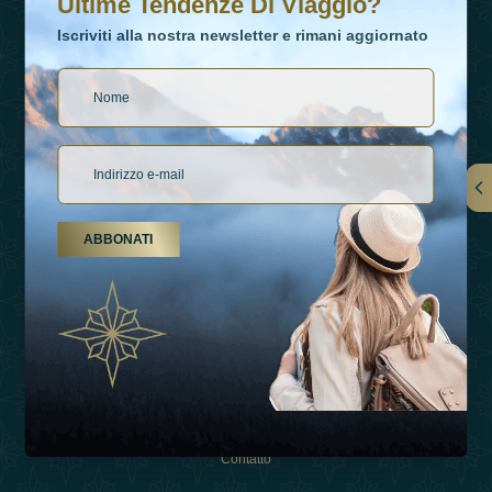
Ultime Tendenze Di Viaggio?
Iscriviti alla nostra newsletter e rimani aggiornato
Collegamenti
ABBONATI
Su Di Noi
Tipi Di Vacanza
Ispirazioni
Esperienza
Negozio
Contatto