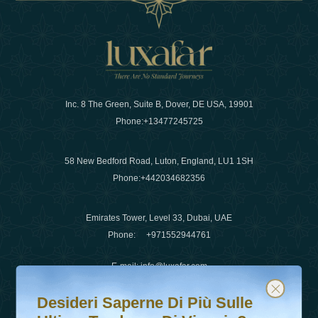
Inc. 8 The Green, Suite B, Dover, DE USA, 19901
Phone:
+13477245725
58 New Bedford Road, Luton, England, LU1 1SH
Phone:
+442034682356
Emirates Tower, Level 33, Dubai, UAE
Phone:
+971552944761
E-mail
:
info@luxafar.com
Desideri saperne di più sulle ultime tendenze di viaggio?
Iscriviti alla nostra newsletter e rimani aggiornato
WhatsApp No
:
+442034682356
Desideri Saperne Di Più Sulle
+971552944761