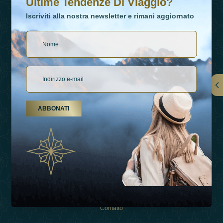
Ultime Tendenze Di Viaggio?
Iscriviti alla nostra newsletter e rimani aggiornato
Collegamenti
ABBONATI
Su Di Noi
Tipi Di Vacanza
Ispirazioni
Esperienza
Negozio
Contatto