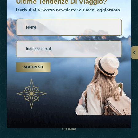
Ultime Tendenze Di Viaggio?
Iscriviti alla nostra newsletter e rimani aggiornato
Collegamenti
ABBONATI
Su Di Noi
Tipi Di Vacanza
Ispirazioni
Esperienza
Negozio
Contatto