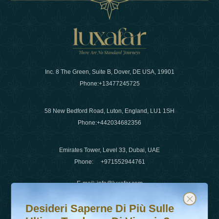
Inc. 8 The Green, Suite B, Dover, DE USA, 19901
Phone:
+13477245725
58 New Bedford Road, Luton, England, LU1 1SH
Phone:
+442034682356
Emirates Tower, Level 33, Dubai, UAE
Phone:
+971552944761
E-mail
:
info@luxafar.com
Desideri saperne di più sulle ultime tendenze di viaggio?
Iscriviti alla nostra newsletter e rimani aggiornato
WhatsApp No
:
+442034682356
Desideri Saperne Di Più Sulle
+971552944761