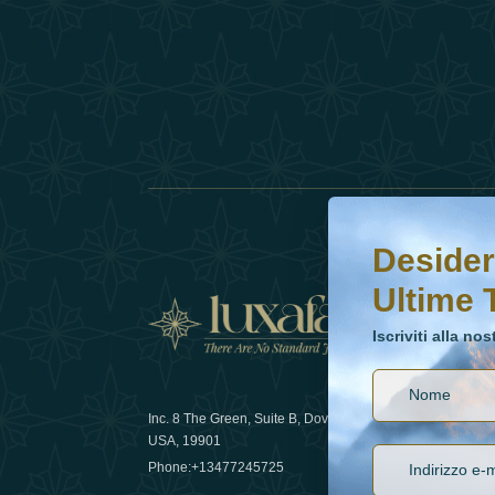
Desideri saperne di 
Iscriviti alla nostr
Desider
Ultime 
Notizi
Iscriviti alla no
Inc. 8 The Green, Suite B, Dover, DE
Come la sos
USA, 19901
lusso nel 
Phone:
+13477245725
29 April 20