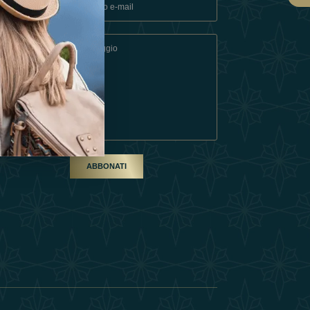
ndizioni
artner
ABBONATI