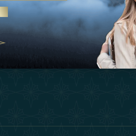
Ispirazioni
Termini E Co
 trattamenti termali e yoga, gli
Esperienza
Diventa Un P
abi Uniti crescono come
ne del benessere
Negozio
Our Team
25
Contatto
ivernales pour les voyageurs des
finir le voyage de luxe
2025