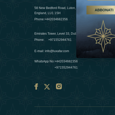
58 New Bedford Road, Luton,
ABBONATI
Escursioni,
England, LU1 1SH
Emirati Ar
Phone:
+442034682356
destinazio
03 April 20
Emirates Tower, Level 33, Dubai, UAE
Évasions h
Phone:
+971552944761
Émirats: re
E-mail
:
info@luxafar.com
10 March 
WhatsApp No
:
+442034682356
+971552944761