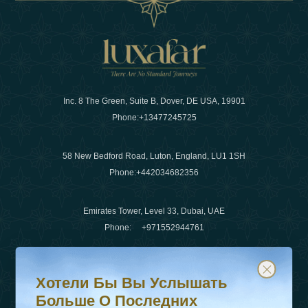
Inc. 8 The Green, Suite B, Dover, DE USA, 19901
Phone:
+13477245725
58 New Bedford Road, Luton, England, LU1 1SH
Phone:
+442034682356
Emirates Tower, Level 33, Dubai, UAE
Phone:
+971552944761
Хотели бы вы услышать больше о последних тенденц
Подпишитесь на нашу рассылку и будьте в курсе
Электронная почта
:
info@luxafar.com
Хотели Бы Вы Услышать
WhatsApp Нет
:
+442034682356
Больше О Последних
+971552944761