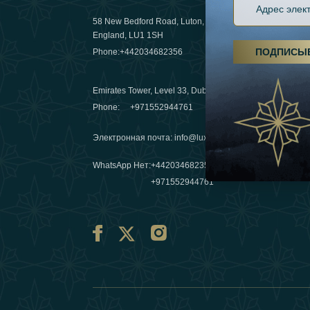
58 New Bedford Road, Luton,
Пешие пох
England, LU1 1SH
становятс
ПОДПИСЫ
Phone:
+442034682356
03 April 20
Emirates Tower, Level 33, Dubai, UAE
Зимние п
Phone:
+971552944761
путешеств
переопре
Электронная почта
:
info@luxafar.com
10 March 
WhatsApp Нет
:
+442034682356
+971552944761