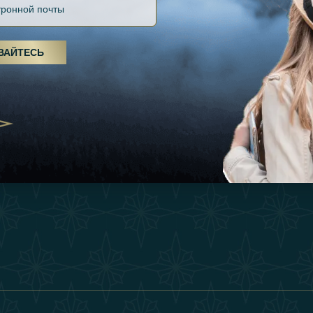
Файлов Cookie
Источники
Вдохновения
оды, спа-процедуры и йога: ОАЭ
Положения И Усл
я велнес-центром
Опыт
ВАЙТЕСЬ
Станьте Партнер
25
Магазин
Our Team
утешествия для
Связаться
енников из Эмиратов:
деление роскошного путешествия
2025