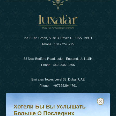
Inc. 8 The Green, Suite B, Dover, DE USA, 19901
Phone:
+13477245725
58 New Bedford Road, Luton, England, LU1 1SH
Phone:
+442034682356
Emirates Tower, Level 33, Dubai, UAE
Phone:
+971552944761
Хотели бы вы услышать больше о последних тенденц
Подпишитесь на нашу рассылку и будьте в курсе
Электронная почта
:
info@luxafar.com
Хотели Бы Вы Услышать
WhatsApp Нет
:
+442034682356
Больше О Последних
+971552944761