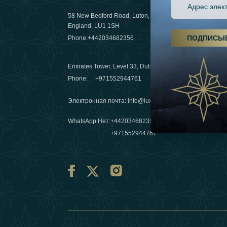
58 New Bedford Road, Luton,
Пешие пох
England, LU1 1SH
становятс
ПОДПИСЫ
Phone:
+442034682356
03 April 20
Emirates Tower, Level 33, Dubai, UAE
Зимние п
Phone:
+971552944761
путешеств
переопре
Электронная почта
:
info@luxafar.com
10 March 
WhatsApp Нет
:
+442034682356
+971552944761