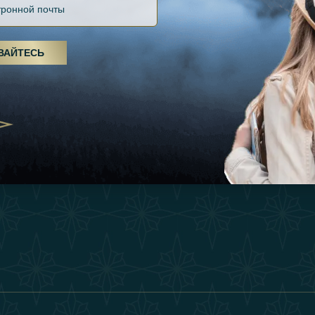
Файлов Cookie
Источники
Вдохновения
оды, спа-процедуры и йога: ОАЭ
Положения И Усл
я велнес-центром
Опыт
ВАЙТЕСЬ
Станьте Партнер
25
Магазин
Our Team
утешествия для
Связаться
енников из Эмиратов:
деление роскошного путешествия
2025