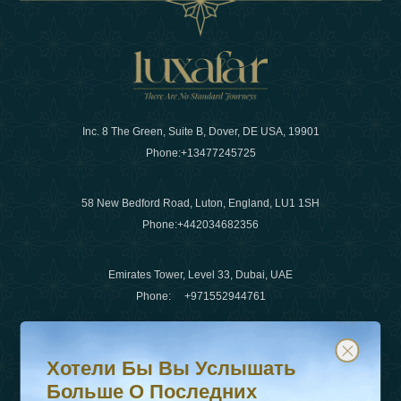
Inc. 8 The Green, Suite B, Dover, DE USA, 19901
Phone:
+13477245725
58 New Bedford Road, Luton, England, LU1 1SH
Phone:
+442034682356
Emirates Tower, Level 33, Dubai, UAE
Phone:
+971552944761
Хотели бы вы услышать больше о последних тенденц
Подпишитесь на нашу рассылку и будьте в курсе
Электронная почта
:
info@luxafar.com
Хотели Бы Вы Услышать
WhatsApp Нет
:
+442034682356
Больше О Последних
+971552944761