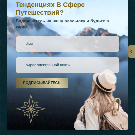
Тенденциях В Сфере
Путешествий?
Подпишитесь на нашу рассылку и будьте в
курсе
Ссылки
О Нас
ПОДПИСЫВАЙТЕСЬ
Виды Отдыха
Источники Вдохновения
Опыт
Магазин
Связаться