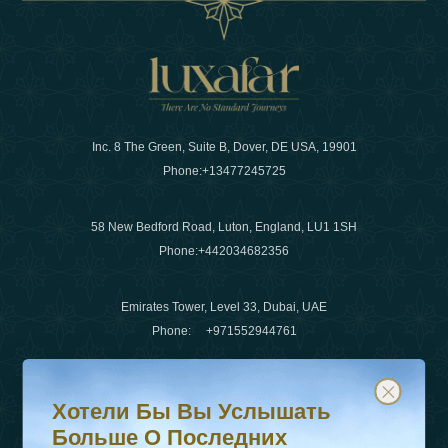
Inc. 8 The Green, Suite B, Dover, DE USA, 19901
Phone:
+13477245725
58 New Bedford Road, Luton, England, LU1 1SH
Phone:
+442034682356
Emirates Tower, Level 33, Dubai, UAE
Phone:
+971552944761
Хотели бы вы услышать больше о последних тенденц
Подпишитесь на нашу рассылку и будьте в курсе
Электронная почта
:
info@luxafar.com
Хотели Бы Вы Услышать
WhatsApp Нет
:
+442034682356
Больше О Последних
+971552944761