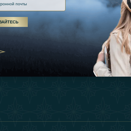
Файлов Cookie
Источники
Вдохновения
оды, спа-процедуры и йога: ОАЭ
Положения И Усл
я велнес-центром
Опыт
ВАЙТЕСЬ
Станьте Партнер
25
Магазин
Our Team
утешествия для
Связаться
енников из Эмиратов:
деление роскошного путешествия
2025