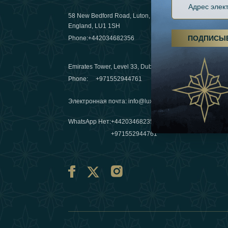
58 New Bedford Road, Luton,
Пешие пох
England, LU1 1SH
становятс
ПОДПИСЫ
Phone:
+442034682356
03 April 20
Emirates Tower, Level 33, Dubai, UAE
Зимние п
Phone:
+971552944761
путешеств
переопре
Электронная почта
:
info@luxafar.com
10 March 
WhatsApp Нет
:
+442034682356
+971552944761