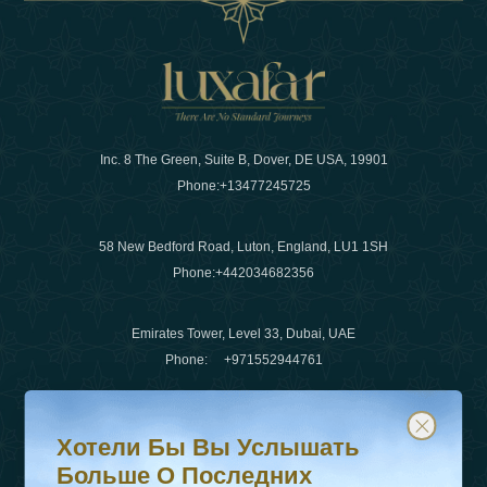
Inc. 8 The Green, Suite B, Dover, DE USA, 19901
Phone:
+13477245725
58 New Bedford Road, Luton, England, LU1 1SH
Phone:
+442034682356
Emirates Tower, Level 33, Dubai, UAE
Phone:
+971552944761
Хотели бы вы услышать больше о последних тенденц
Подпишитесь на нашу рассылку и будьте в курсе
Электронная почта
:
info@luxafar.com
Хотели Бы Вы Услышать
WhatsApp Нет
:
+442034682356
Больше О Последних
+971552944761