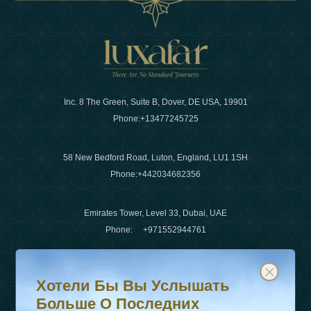
Inc. 8 The Green, Suite B, Dover, DE USA, 19901
Phone:
+13477245725
58 New Bedford Road, Luton, England, LU1 1SH
Phone:
+442034682356
Emirates Tower, Level 33, Dubai, UAE
Phone:
+971552944761
Хотели бы вы услышать больше о последних тенденц
Подпишитесь на нашу рассылку и будьте в курсе
Электронная почта
:
info@luxafar.com
Хотели Бы Вы Услышать
WhatsApp Нет
:
+442034682356
Больше О Последних
+971552944761