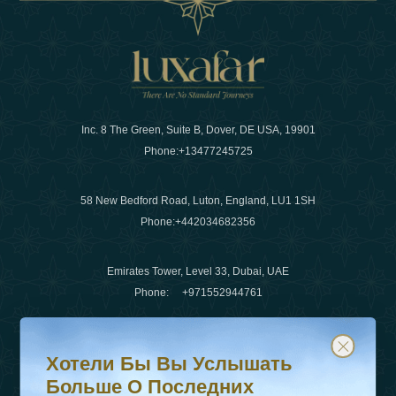
Inc. 8 The Green, Suite B, Dover, DE USA, 19901
Phone:
+13477245725
58 New Bedford Road, Luton, England, LU1 1SH
Phone:
+442034682356
Emirates Tower, Level 33, Dubai, UAE
Phone:
+971552944761
Хотели бы вы услышать больше о последних тенденц
Подпишитесь на нашу рассылку и будьте в курсе
Электронная почта
:
info@luxafar.com
Хотели Бы Вы Услышать
WhatsApp Нет
:
+442034682356
Больше О Последних
+971552944761