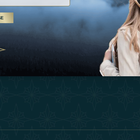
Inspiraciones
Términos Y 
, tratamientos de spa y yoga: los
SE
Esperienza
Conviértase 
Árabes Unidos se erigen como un
 bienestar
Tienda
Our Team
25
Contact
ivernales pour les voyageurs des
edéfinir le voyage de luxe
2025