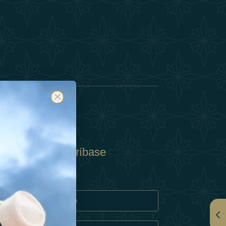
Suscríbase
y
rivacidad