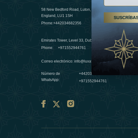
58 New Bedford Road, Luton,
Senderismo
England, LU1 1SH
SUSCRÍBA
Emiratos 
Phone:
+442034682356
destino de
03 April 20
Emirates Tower, Level 33, Dubai, UAE
Évasions h
Phone:
+971552944761
Émirats: r
Correo electrónico
:
info@luxafar.com
10 March 
Número de
+442034682356
WhatsApp
:
+971552944761