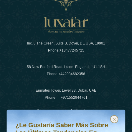
Inc. 8 The Green, Suite B, Dover, DE USA, 19901
Phone:
+13477245725
58 New Bedford Road, Luton, England, LU1 1SH
Phone:
+442034682356
Emirates Tower, Level 33, Dubai, UAE
Phone:
+971552944761
Correo electrónico
:
info@luxafar.com
¿Le gustaría saber más sobre las últimas tendencias en v
Suscríbete a nuestro boletín y mantente actualizado
Número de WhatsApp
:
+442034682356
¿Le Gustaría Saber Más Sobre
+971552944761