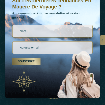
Sur Les Dernières Tendances En
Matière De Voyage ?
Abonnez-vous à notre newsletter et restez
informé
LIENS
À Propos De Nous
SOUSCRIRE
Types De Vacances
Inspirations
Expérience
Boutique
Contacter