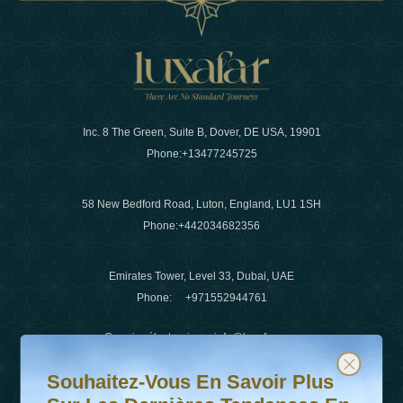
Inc. 8 The Green, Suite B, Dover, DE USA, 19901
Phone:
+13477245725
58 New Bedford Road, Luton, England, LU1 1SH
Phone:
+442034682356
Emirates Tower, Level 33, Dubai, UAE
Phone:
+971552944761
Courrier électronique
:
info@luxafar.com
Souhaitez-vous en savoir plus sur les dernières tendanc
Abonnez-vous à notre newsletter et restez informé
WhatsApp N°
:
+442034682356
Souhaitez-Vous En Savoir Plus
+971552944761