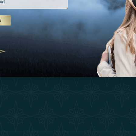
Vacances
Termes Et Conditi
, soins spa et yoga, les Émirats
Inspirations
is s'imposent comme une
E
Devenez Partenair
n de bien-être
Expérience
25
Our Team
Boutique
ivernales pour les voyageurs des
edéfinir le voyage de luxe
Contacter
2025