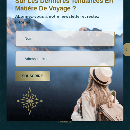
Sur Les Dernières Tendances En
Matière De Voyage ?
Abonnez-vous à notre newsletter et restez
informé
LIENS
À Propos De Nous
SOUSCRIRE
Types De Vacances
Inspirations
Expérience
Boutique
Contacter