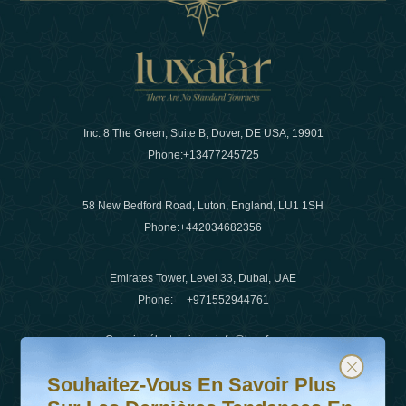
Inc. 8 The Green, Suite B, Dover, DE USA, 19901
Phone:
+13477245725
58 New Bedford Road, Luton, England, LU1 1SH
Phone:
+442034682356
Emirates Tower, Level 33, Dubai, UAE
Phone:
+971552944761
Courrier électronique
:
info@luxafar.com
Souhaitez-vous en savoir plus sur les dernières tendanc
Abonnez-vous à notre newsletter et restez informé
WhatsApp N°
:
+442034682356
Souhaitez-Vous En Savoir Plus
+971552944761